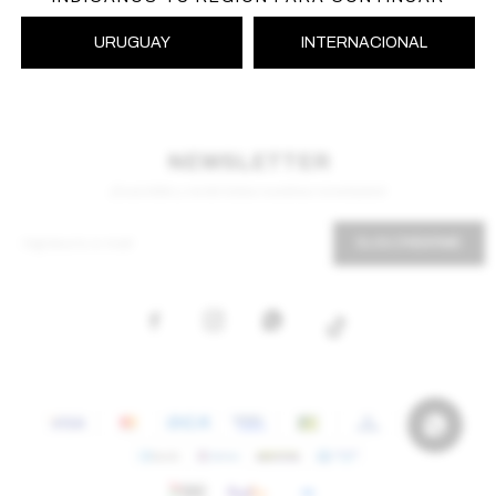
URUGUAY
INTERNACIONAL
NEWSLETTER
¡Suscribite y recibí todas nuestras novedades!
SUSCRIBIRME


