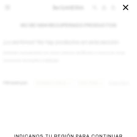


NO SE HAN RECUPERADO PRODUCTOS
¡Lo sentimos! No hay productos en esta sección.
Inténtalo nuevamente con otros criterios de filtrado o busca en otras
secciones de nuestro catálogo.
Filtrando por:
Sweaters y sacos
Color:
Rosa
Quitar filtros
INDICANOS TU REGIÓN PARA CONTINUAR