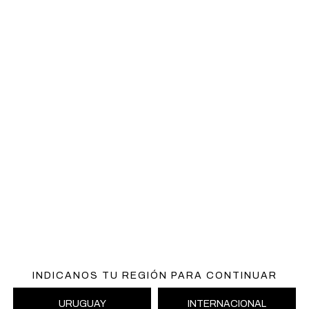
INDICANOS TU REGIÓN PARA CONTINUAR
URUGUAY
INTERNACIONAL