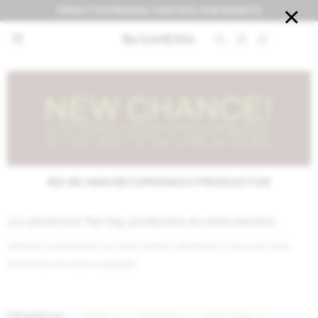
FERIA IT'S A REVIVAL! HASTA EL 9 DE AGOSTO


NO SE HAN RECUPERADO PRODUCTOS
¡Lo sentimos! No hay productos en esta sección.
Inténtalo nuevamente con otros criterios de filtrado o busca en otras
secciones de nuestro catálogo.
Filtrando por:
Shoes
Sneakers
Color:
Negro