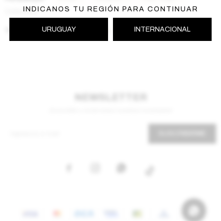
INDICANOS TU REGIÓN PARA CONTINUAR
Quitar filtros
URUGUAY
INTERNACIONAL
Te recomendamos quitar:
Shoes
Sneakers
NEWSLETTER
¡Suscribite y recibí todas nuestras novedades!
SUSCRIBIRME


