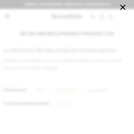
FERIA IT'S A REVIVAL! HASTA EL 9 DE AGOSTO


NO SE HAN RECUPERADO PRODUCTOS
¡Lo sentimos! No hay productos en esta sección.
Inténtalo nuevamente con otros criterios de filtrado o busca en otras
secciones de nuestro catálogo.
Filtrando por:
Bikini
Color:
Verde
Quitar filtros
Te recomendamos quitar:
Bikini