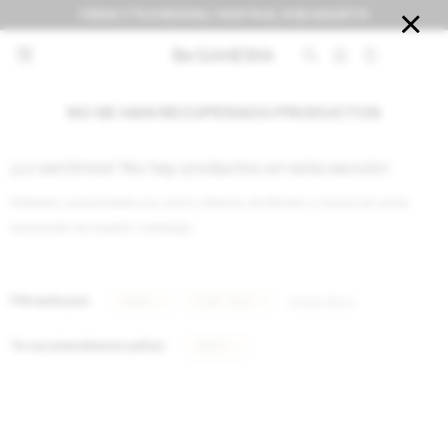
FERIA IT'S A REVIVAL! HASTA EL 9 DE AGOSTO


NO SE HAN RECUPERADO PRODUCTOS
¡Lo sentimos! No hay productos en esta sección.
Inténtalo nuevamente con otros criterios de filtrado o busca en otras
secciones de nuestro catálogo.
Filtrando por:
Jeans
Color:
Azul
Quitar filtros
Te recomendamos quitar:
Jeans