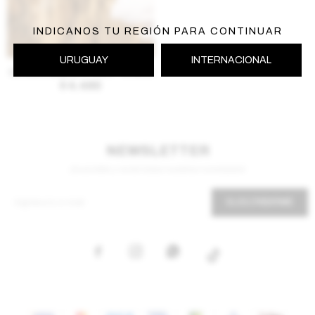
INDICANOS TU REGIÓN PARA CONTINUAR
AGREGAR AL CARRITO
URUGUAY
INTERNACIONAL
Sandalia cangrejera Crava - Amarillo
$
4.490
NEWSLETTER
¡Suscribite y recibí todas nuestras novedades!
SUSCRIBIRME


