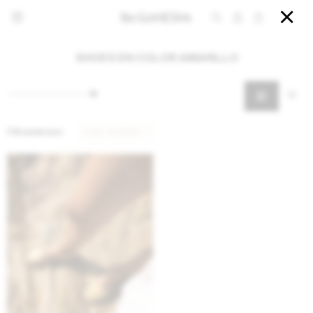


SHOES EN COLOR AMARILLO
Filtrando por:
Color:
Amarillo