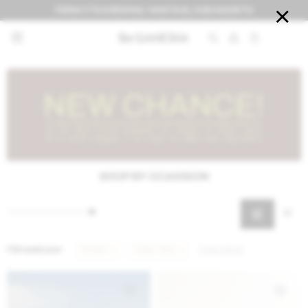
FERIA IT'S A REVIVAL! HASTA EL 9 DE AGOSTO


SHOP BY OCASSION
Filtrando por:
Shoes
Color:
Gris
Quitar filtros