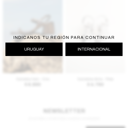
INDICANOS TU REGIÓN PARA CONTINUAR
URUGUAY
INTERNACIONAL
AGREGAR AL CARRITO
AGREGAR AL CARRITO
Sandalia Halo - Onix
Sandalias Aime - Plata
$
6.890
$
4.760
NEWSLETTER
¡Suscribite y recibí todas nuestras novedades!