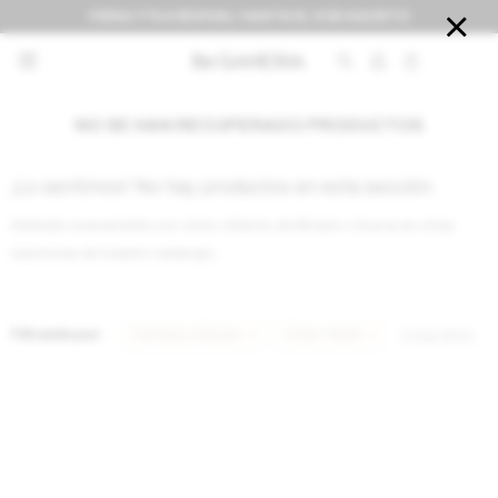
FERIA IT'S A REVIVAL! HASTA EL 9 DE AGOSTO


NO SE HAN RECUPERADO PRODUCTOS
¡Lo sentimos! No hay productos en esta sección.
Inténtalo nuevamente con otros criterios de filtrado o busca en otras
secciones de nuestro catálogo.
Filtrando por:
Camisas y Blusas
Color:
Verde
Quitar filtros