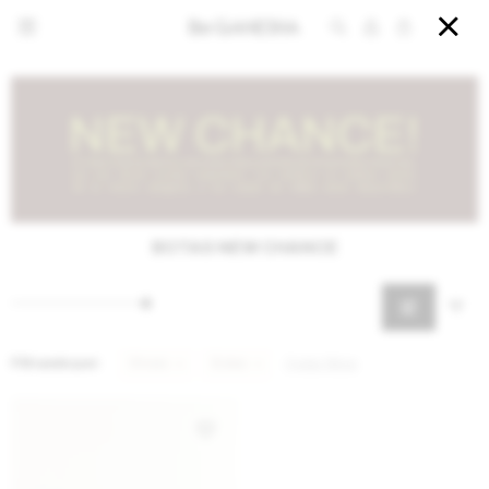


BOTAS NEW CHANCE
Filtrando por:
Shoes
Botas
Quitar filtros