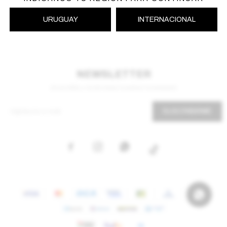
URUGUAY
INTERNACIONAL
NEWSLETTER
¡Suscribite y recibí todas nuestras novedades!
SUSCRIBIRME


