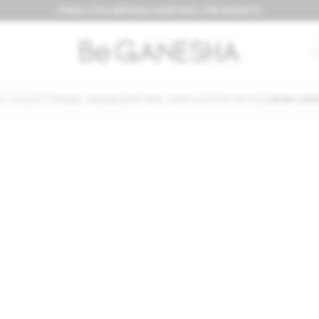
FERIA IT'S A REVIVAL! HASTA EL 9 DE AGOSTO
W COLLECTION
BE DENIM
LEATHER CAPSULE
OUR WORLD
NEW CHA