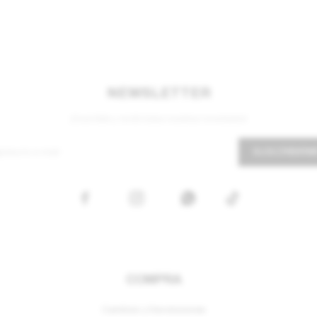
NEWSLETTER
¡Suscribite y recibí todas nuestras novedades!
SUSCRIBIRM



COMPRA
Cambios y Devoluciones