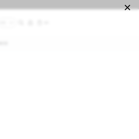

$
0
USD
UY
NCE