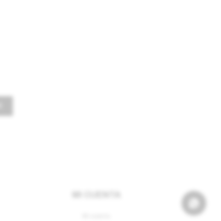
E
MI CUENTA
Mi cuenta