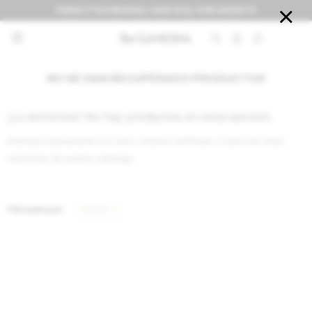
FERIA IT'S A REVIVAL! HASTA EL 9 DE AGOSTO


NO SE HAN RECUPERADO PRODUCTOS
¡Lo sentimos! No hay productos en esta sección.
Inténtalo nuevamente con otros criterios de filtrado o busca en otras
secciones de nuestro catálogo.
Filtrando por:
Shoes