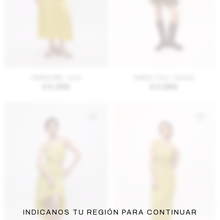
AGREGAR AL CARRITO
AGREGAR AL CARRITO
Vestido Met - Lima
Vestido Timo - Dorado
$
5.290
$
2.690
INDICANOS TU REGIÓN PARA CONTINUAR