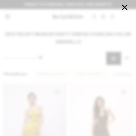
FERIA IT'S A REVIVAL! HASTA EL 9 DE AGOSTO


VESTIDOS Y MONOS PARTY DRESS CODE EN COLOR
AMARILLO
Filtrando por:
Vestidos y Monos
Color:
Amarillo
Quitar filtros