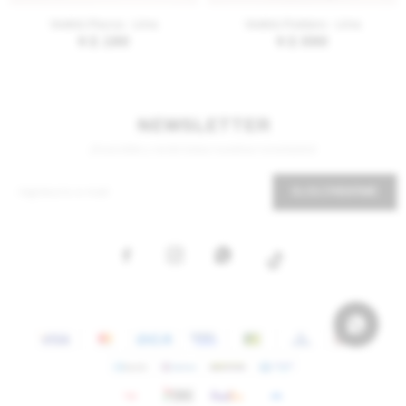
Vestido Piazza - Lima
Vestido Positano - Lima
$
2.190
$
2.590
NEWSLETTER
¡Suscribite y recibí todas nuestras novedades!
SUSCRIBIRME


