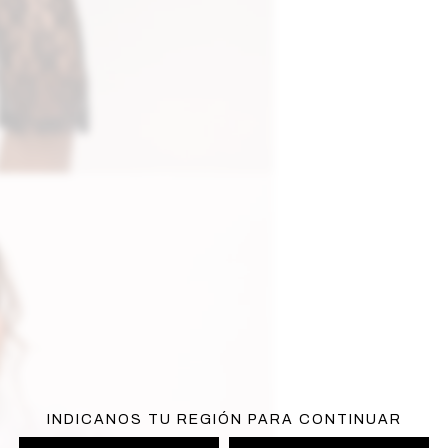
INDICANOS TU REGIÓN PARA CONTINUAR