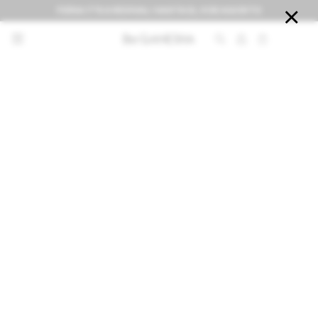
FERIA IT'S A REVIVAL! HASTA EL 9 DE AGOSTO


NOTIFICARME