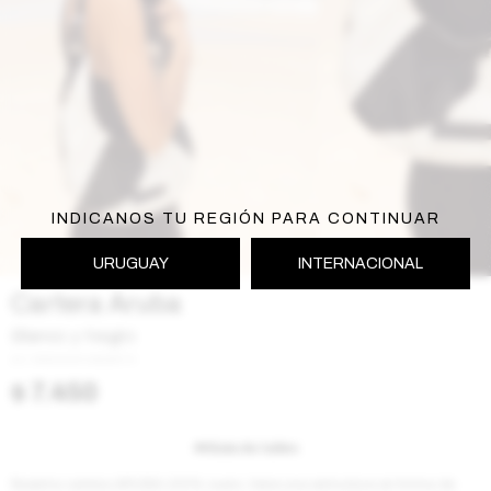
INDICANOS TU REGIÓN PARA CONTINUAR
URUGUAY
INTERNACIONAL
Cartera Aruba
Blanco y Negro
W2413ARUBA2BYN
$
7.450
Guía de talles
Nuestra cartera ARUBA 100% cuero, tiene una estructura en forma de