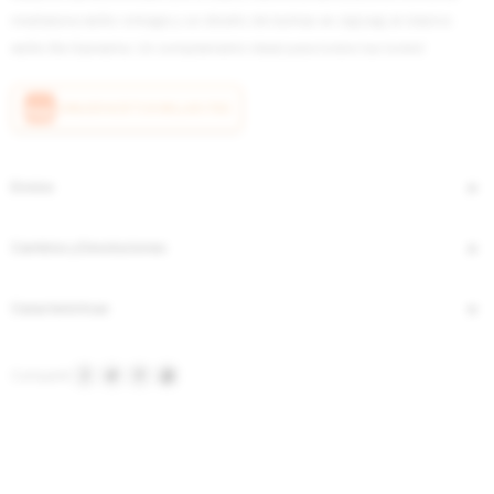
medialuna estilo vintage y un diseño de tachas en zigzag al clásico
estilo Be Ganesha. Un complemento ideal para todos tus looks!
CANJEÁ ACÁ TUS MILLAS ITAÚ
Envíos
Cambios y Devoluciones
Características



