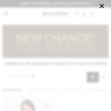
FERIA IT'S A REVIVAL! HASTA EL 9 DE AGOSTO


CAMISAS Y BLUSAS NEW CHANCE EN COLOR VERDE
Filtrando por:
Camisas y Blusas
Color:
Verde
Quitar filtros