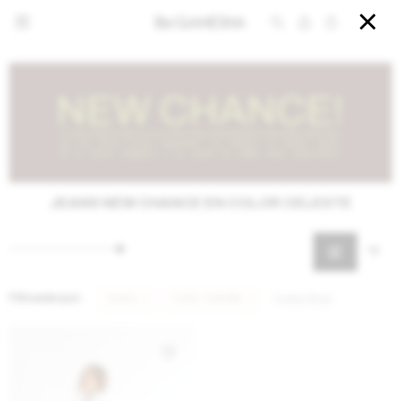


JEANS NEW CHANCE EN COLOR CELESTE
Filtrando por:
Jeans
Color:
Celeste
Quitar filtros