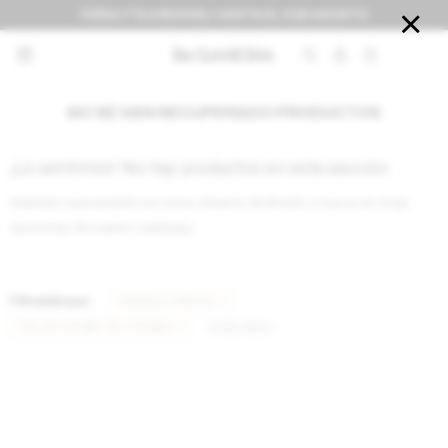
FERIA IT'S A REVIVAL! HASTA EL 9 DE AGOSTO


NO SE HAN RECUPERADO PRODUCTOS
¡Lo sentimos! No hay productos en esta sección.
Inténtalo nuevamente con otros criterios de filtrado o busca en otras
secciones de nuestro catálogo.
Filtrando por:
Vestidos y Monos
Tipo de manga:
Sin mangas
Quitar filtros