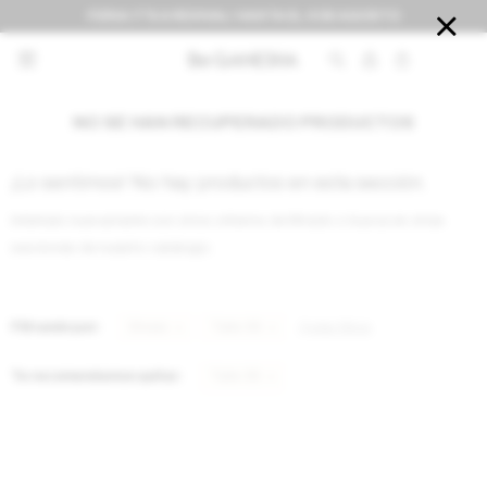
FERIA IT'S A REVIVAL! HASTA EL 9 DE AGOSTO


NO SE HAN RECUPERADO PRODUCTOS
¡Lo sentimos! No hay productos en esta sección.
Inténtalo nuevamente con otros criterios de filtrado o busca en otras
secciones de nuestro catálogo.
Filtrando por:
Shoes
Talle 36
Quitar filtros
Te recomendamos quitar:
Talle 36