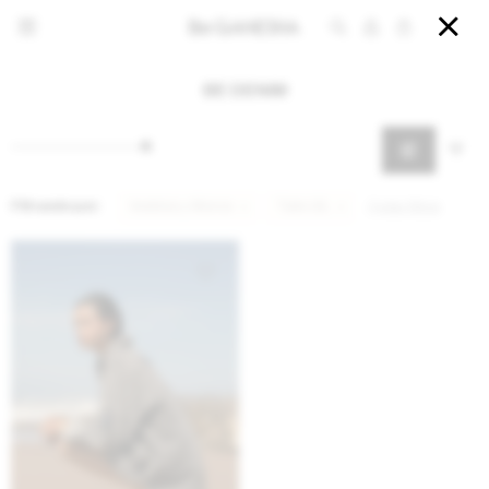


BE DENIM
Filtrando por:
Vestidos y Monos
Talle LXL
Quitar filtros