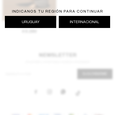
INDICANOS TU REGIÓN PARA CONTINUAR
AGREGAR AL CARRITO
URUGUAY
INTERNACIONAL
Vestido Kos - Gris
$
5.290
NEWSLETTER
¡Suscribite y recibí todas nuestras novedades!
SUSCRIBIRME


