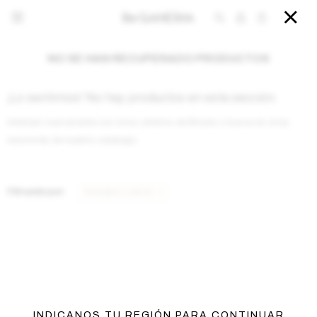


NO SE HAN RECUPERADO PRODUCTOS
¡Lo sentimos! No hay productos en esta sección.
Inténtalo nuevamente con otros criterios de filtrado o busca en otras
secciones de nuestro catálogo.
Filtrando por:
Sweaters y sacos
INDICANOS TU REGIÓN PARA CONTINUAR