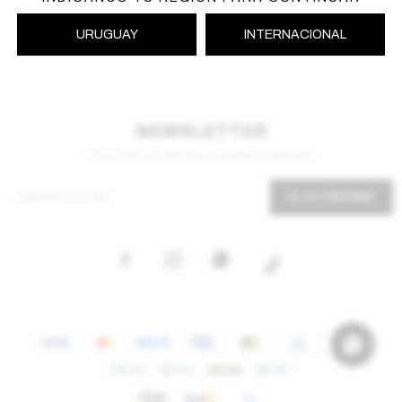
URUGUAY
INTERNACIONAL
NEWSLETTER
¡Suscribite y recibí todas nuestras novedades!
SUSCRIBIRME


