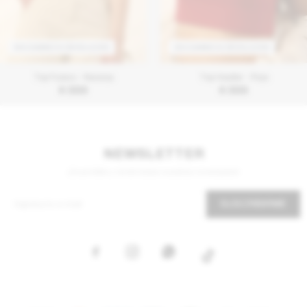
SIN CAMBIO NI DEVOLUCIÓN
SIN CAMBIO NI DEVOLUCIÓN
Top Fulano - Naranja
Top Healter - Rojo
$
300
$
300
NEWSLETTER
¡Suscribite y recibí todas nuestras novedades!
SUSCRIBIRME


