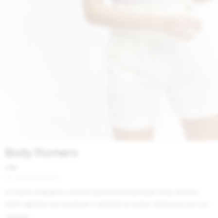
Body Romero
Lila
S221ROMERO102LI
Un básico infaltable y cómodo para esta temporada. Body de lycra
100% algodón con escote en U ajustado al cuerpo, ideal para usar con
camisas.