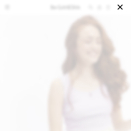


NOTIFICARME