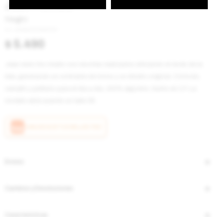
Jean Rombo
Negro
AW2621ROMBONE
$
5.490
Jean recto tiro medio con recortes realizados utilizando el revés de la
tela, generando un contraste de tonos y un diseño original. Cómodo,
versátil y perfecto para el día a día. 100% algodón, hecho en UY. La
modelo está usando un talle 36.
CANJEÁ ACÁ TUS MILLAS ITAÚ
Envíos
Cambios y Devoluciones
Características