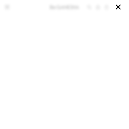


NOTIFICARME