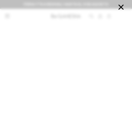
FERIA IT'S A REVIVAL! HASTA EL 9 DE AGOSTO


NOTIFICARME