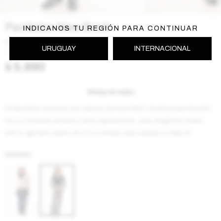
Pantalón New Brick
INDICANOS TU REGIÓN PARA CONTINUAR
Gris
URUGUAY
INTERNACIONAL
AW2620NEW BRICKGR
$
5.890
Guía de talles
El New Brick se suma a la cápsula de Icons BG!! Llevate tu jean favorito
con su bordado exclusivo de la cápsula Icon. Jean stright tiro medio,
100 % algodón, hecho en UY. La modelo está usando un talle 34
Variantes: