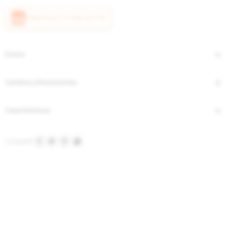
CANJEÁ ACÁ TUS MILLAS ITAÚ
Envíos
Cambios y Devoluciones
Características



