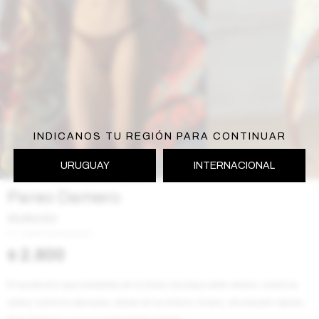
INDICANOS TU REGIÓN PARA CONTINUAR
URUGUAY
INTERNACIONAL
Pareo Damero
Multicolor
SS2617DAMERO1MU
$
2.800
El accesorio que necesitas en tu bolso de playa este verano, sobre la
arena, sobre la reposera, atado en la cintura, liviano, de secado ràpido,