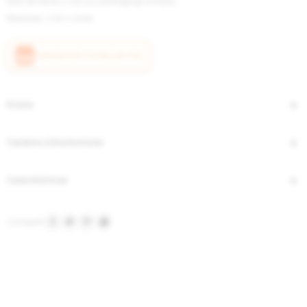
fácil de llevar y con un packaging soñado.
Medidas: 1.40 x 2mts
CANJEÁ ACÁ TUS MILLAS ITAÚ
Envíos
Cambios y Devoluciones
Características



