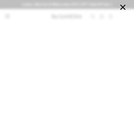
Lunes, Martes & Miércoles 20% OFF Club El País :)


NOTIFICARME