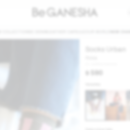
W COLLECTION
BE DENIM
LEATHER CAPSULE
OUR WORLD
NEW CHA
Socks Urban
Rosa
AW2632URBANRA
$
590
Variantes:
NOTIFICARME
Seleccionar talle