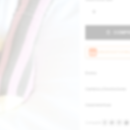
U
COMP
CANJEÁ ACÁ TUS MIL
Envíos
Cambios y Devoluciones
Características



