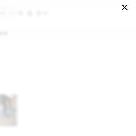

$
0
USD
UY
NCE