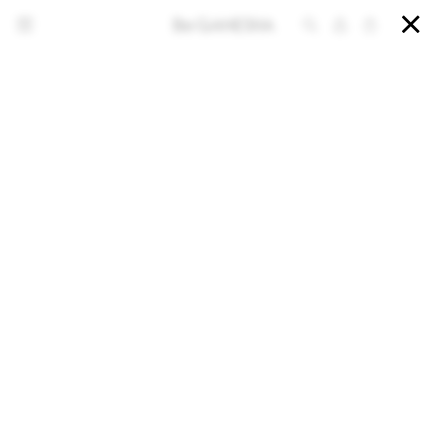


NOTIFICARME