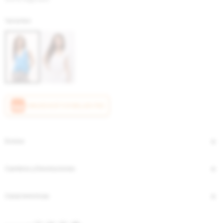
Variantes:
CANJEÁ ACÁ TUS MILLAS ITAÚ
Envíos
Cambios y Devoluciones
Características