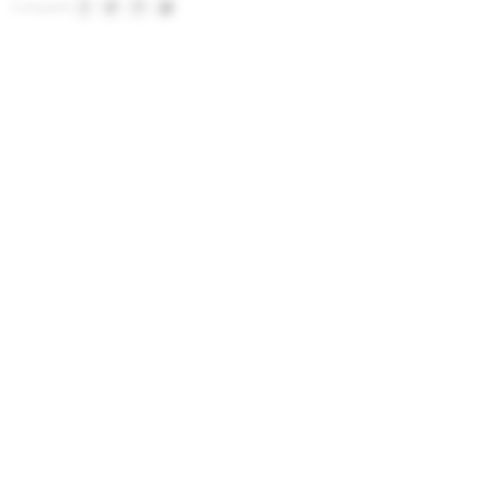



