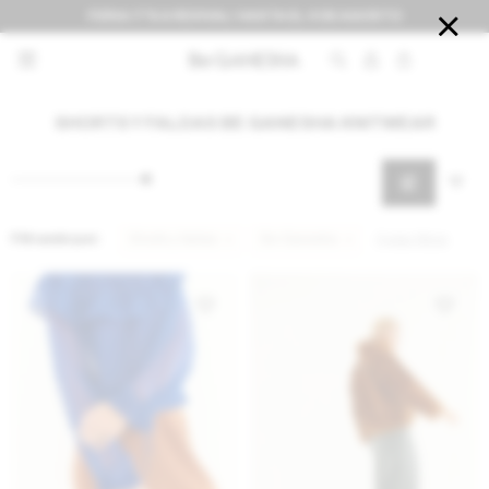
FERIA IT'S A REVIVAL! HASTA EL 9 DE AGOSTO


SHORTS Y FALDAS BE GANESHA KNITWEAR
Filtrando por:
Shorts y faldas
Be Ganesha
Quitar filtros