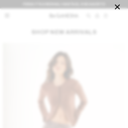
FERIA IT'S A REVIVAL! HASTA EL 9 DE AGOSTO


SHOP NEW ARRIVALS