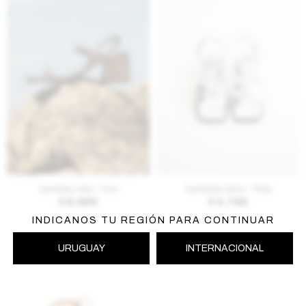
AGREGAR AL CARRITO
AGREGAR AL CARRITO
Sandalia Halo - Onix
Sandalias Aime - Plata
$
6.890
$
4.760
INDICANOS TU REGIÓN PARA CONTINUAR
URUGUAY
INTERNACIONAL