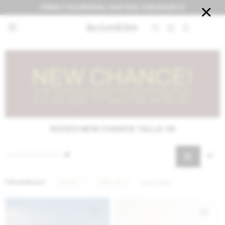
FERIA IT'S A REVIVAL! HASTA EL 9 DE AGOSTO


SHOES NEW CHANCE TALLE 38
Filtrando por:
Shoes
Talle 38
Quitar filtros