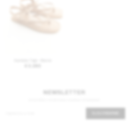
AGREGAR AL CARRITO
Sandalia Togo - Marron
$
3.283
NEWSLETTER
¡Suscribite y recibí todas nuestras novedades!
SUSCRIBIRME