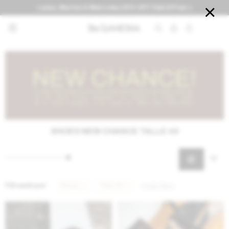
Lunes, Martes & Miércoles 20% OFF Club El País :)


SHOES NEW CHANCE TALLE 40
Filtrando por:
Shoes
Talle 40
Quitar filtros