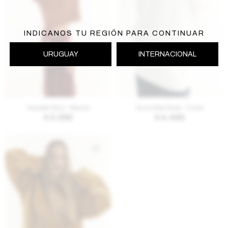
INDICANOS TU REGIÓN PARA CONTINUAR
URUGUAY
INTERNACIONAL
AGREGAR AL CARRITO
AGREGAR AL CARRITO
Sweater Nivo - Marron
Buzo New Beat - Crudo
$
3.290
$
4.490