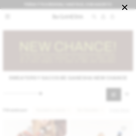
FERIA IT'S A REVIVAL! HASTA EL 9 DE AGOSTO


SWEATERS Y SACOS BE GANESHA NEW CHANCE
Filtrando por:
Sweaters y sacos
Be Ganesha
Quitar filtros