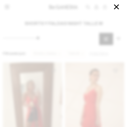


SHORTS Y FALDAS NIGHT TALLE M
Filtrando por:
Shorts y faldas
Talle M
Quitar filtros