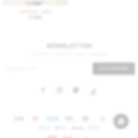
Falda Main - Verde
$
300
NEWSLETTER
¡Suscribite y recibí todas nuestras novedades!
SUSCRIBIRME


