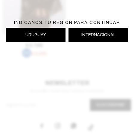
INDICANOS TU REGIÓN PARA CONTINUAR
AGREGAR AL CARRITO
URUGUAY
INTERNACIONAL
Camisa Lov - Dorado
$
2.790
$
2.232
NEWSLETTER
¡Suscribite y recibí todas nuestras novedades!
SUSCRIBIRME


