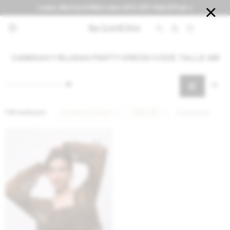
Lunes, Martes & Miércoles 20% OFF Club El País :)


CAMISAS Y BLUSAS PARTY DRESS CODE TALLE SM
Filtrando por:
Camisas y Blusas
Talle SM
Quitar filtros