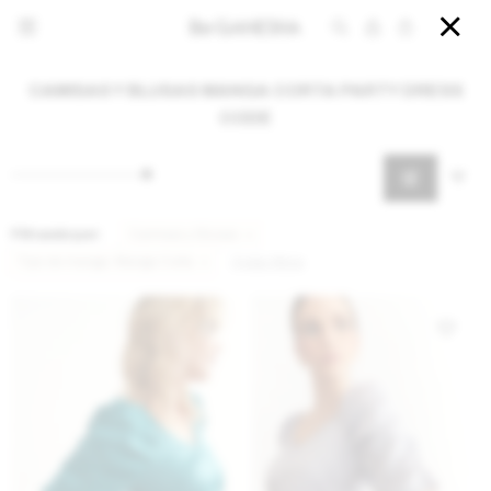


CAMISAS Y BLUSAS MANGA CORTA PARTY DRESS
CODE
Filtrando por:
Camisas y Blusas
Tipo de manga:
Manga Corta
Quitar filtros