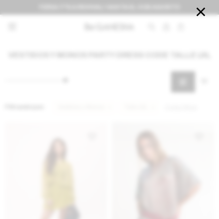
FERIA IT'S A REVIVAL! HASTA EL 9 DE AGOSTO


VESTIDOS Y MONOS PARTY DRESS CODE TALLE LXL
Filtrando por:
Vestidos y Monos
Talle LXL
Quitar filtros