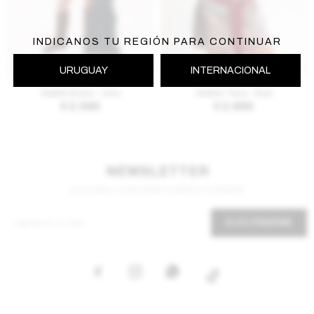
INDICANOS TU REGIÓN PARA CONTINUAR
AGREGAR AL CARRITO
AGREGAR AL CARRITO
URUGUAY
INTERNACIONAL
Vestido Bocci - Lima
Vestido Terra - Rojo
$
2.590
$
2.890
NEWSLETTER
¡Suscribite y recibí todas nuestras novedades!
SUSCRIBIRME


