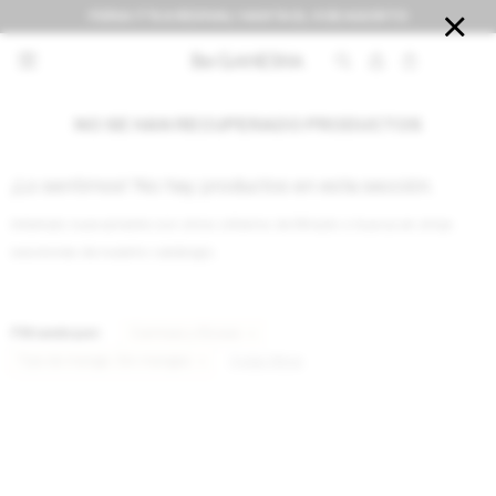
FERIA IT'S A REVIVAL! HASTA EL 9 DE AGOSTO


NO SE HAN RECUPERADO PRODUCTOS
¡Lo sentimos! No hay productos en esta sección.
Inténtalo nuevamente con otros criterios de filtrado o busca en otras
secciones de nuestro catálogo.
Filtrando por:
Camisas y Blusas
Tipo de manga:
Sin mangas
Quitar filtros