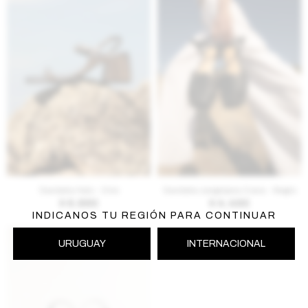
AGREGAR AL CARRITO
AGREGAR AL CARRITO
Sandalia Halo - Onix
Sandalia cangrejera Crava - Negro
$
6.890
$
4.490
INDICANOS TU REGIÓN PARA CONTINUAR
URUGUAY
INTERNACIONAL