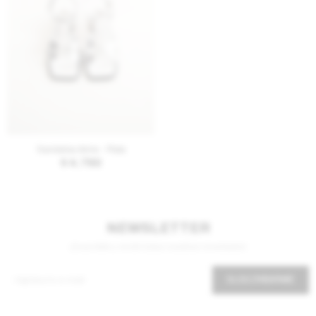
AGREGAR AL CARRITO
Sandalias Aime - Plata
$
4.760
NEWSLETTER
¡Suscribite y recibí todas nuestras novedades!
SUSCRIBIRME