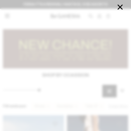
FERIA IT'S A REVIVAL! HASTA EL 9 DE AGOSTO


SHOP BY OCASSION
Filtrando por:
Shoes
Sandalias
Talle 37
Quitar filtros