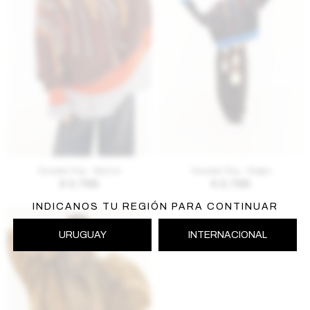
AGREGAR AL CARRITO
AGREGAR AL CARRITO
Sweater Ray - Marron
Sweater Ray - Negro
$
3.795
$
3.795
INDICANOS TU REGIÓN PARA CONTINUAR
URUGUAY
INTERNACIONAL