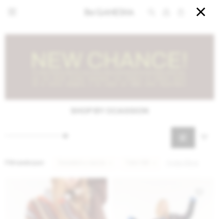


SHOP BY OCASSION
Filtrando por:
Sweaters y sacos
Talle SM
Quitar filtros