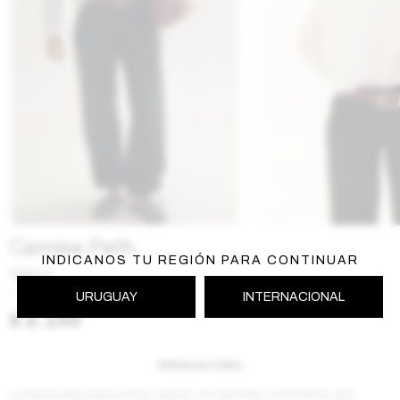
Camisa Path
INDICANOS TU REGIÓN PARA CONTINUAR
Blanco
AW2605PATHBL
URUGUAY
INTERNACIONAL
$
2.150
Guía de talles
La blusa ideal para un look casual, con recortes a contratono que