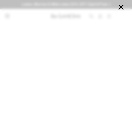
Lunes, Martes & Miércoles 20% OFF Club El País :)


NOTIFICARME