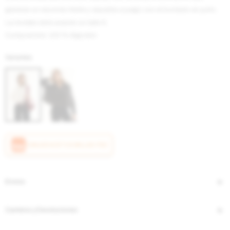
generan un recorrido frente y espalda a juego con el bordado en puño.
La modelo está usando un talle S.
Composición: 100 % Algodón
Variantes:
CANJEÁ ACÁ TUS MILLAS ITAÚ
Envíos
Cambios y Devoluciones