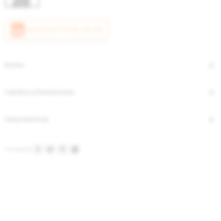
CANJEÁ ACÁ TUS MILLAS ITAÚ
Envíos
Cambios y Devoluciones
Características



