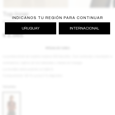
Top Inner
INDICANOS TU REGIÓN PARA CONTINUAR
Marron
AW2601INNERMA
URUGUAY
INTERNACIONAL
$
2.065
Guía de talles
La polera Inner es nuestro basico BG favorito. Con costuras y bordado a
contratono, tajitos en los laterales y dedal en manga
La modelo está usando un talle S.
Composición: 95 % Lycra 5 % Algodón.
Variantes: