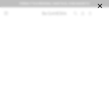
FERIA IT'S A REVIVAL! HASTA EL 9 DE AGOSTO


NOTIFICARME