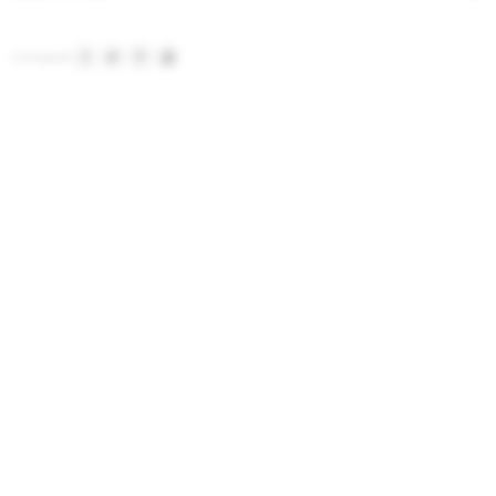



