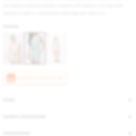
con nuestros bottoms de lino o nuestros BG denim! La modelo está
usando un talle S. Composición: 80% Algodón 20% Lino.
Variantes:
CANJEÁ ACÁ TUS MILLAS ITAÚ
Envíos
Cambios y Devoluciones
Características