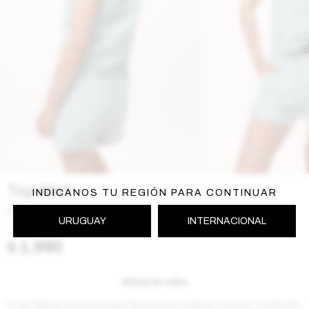
Top Melt
INDICANOS TU REGIÓN PARA CONTINUAR
Petroleo
URUGUAY
INTERNACIONAL
SS261MELT199PE
$
1.990
Guía de talles
El top Melt es una blusa super fresca para cualquier ocasión! Combínalo