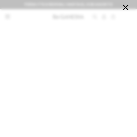
FERIA IT'S A REVIVAL! HASTA EL 9 DE AGOSTO


NOTIFICARME