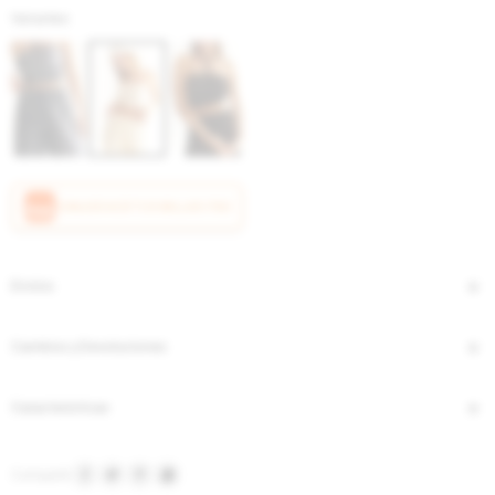
Variantes:
CANJEÁ ACÁ TUS MILLAS ITAÚ
Envíos
Cambios y Devoluciones
Características



