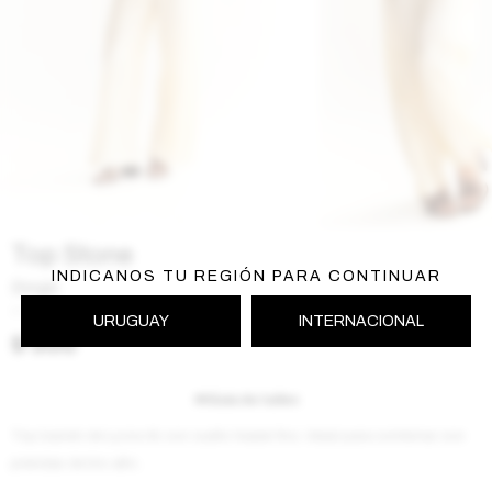
Top Stone
INDICANOS TU REGIÓN PARA CONTINUAR
Beige
SS251STONE186BE
URUGUAY
INTERNACIONAL
$
500
Guía de talles
Top bandó de Lycra rib con cuello healer fino. Ideal para combinar con
prendas de tiro alto .