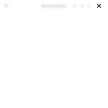


NOTIFICARME