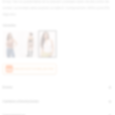
El top Tan no puede faltar en tu placar! Lookealo tanto de día como de
noche. La modelo está usando un talle S. Composición: 95% Lycra 5%
Algodón.
Variantes:
CANJEÁ ACÁ TUS MILLAS ITAÚ
Envíos
Cambios y Devoluciones