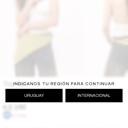
Top Tan
INDICANOS TU REGIÓN PARA CONTINUAR
Blanco
URUGUAY
INTERNACIONAL
SS261TAN209BLA
$
2.190
$
1.752