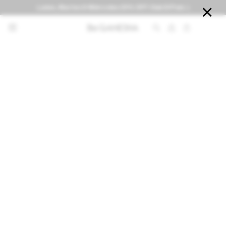
Lunes, Martes & Miércoles 20% OFF Club El País :)


NOTIFICARME