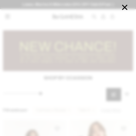
Lunes, Martes & Miércoles 20% OFF Club El País :)


SHOP BY OCASSION
Filtrando por:
Camisas y Blusas
Talle S
Quitar filtros