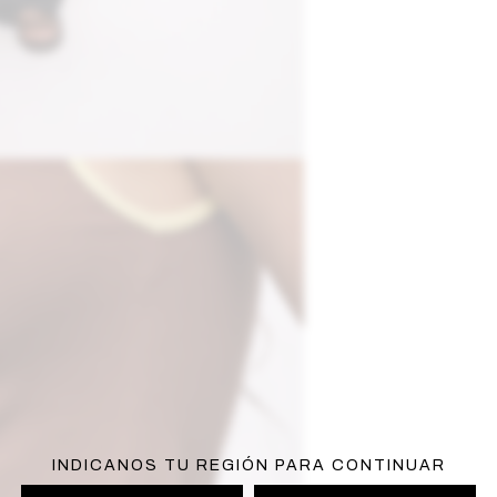
INDICANOS TU REGIÓN PARA CONTINUAR