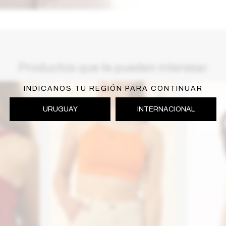
Productos que te pueden interesar
INDICANOS TU REGIÓN PARA CONTINUAR
URUGUAY
INTERNACIONAL